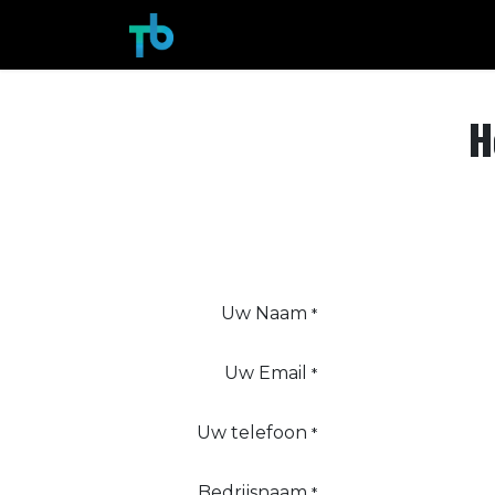
Overslaan naar inhoud
Startpagina
Prijzen
Bedrijfsdie
H
Uw Naam
*
Uw Email
*
Uw telefoon
*
Bedrijsnaam
*