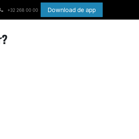
Download de app
+32 268 00 00
r?