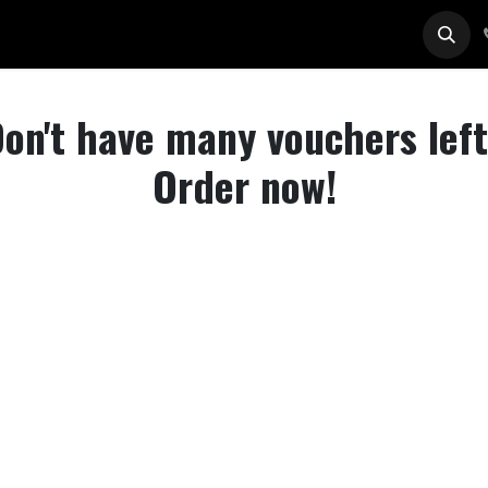
ises
Chauffeurs & Adhérents
Postes
on't have many vouchers lef
Order now!