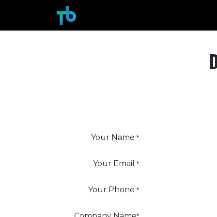
Se rendre au contenu
Accueil
Tarifs
Services Entrepr
D
Your Name
*
Your Email
*
Your Phone
*
Company Name
*