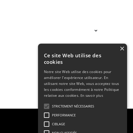
×
Ce site Web utilise des
cookies
Notre site Web utilise des cookies pour
améliorer l'expérience utilisateur. En
utilisant notre site Web, vous acceptez tous
les cookies conformément à notre Politique
relative aux cookies.
En savoir plus
STRICTEMENT NÉCESSAIRES
PERFORMANCE
CIBLAGE
NON CLASSIFIÉS