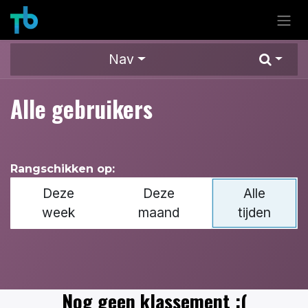
Overslaan naar inhoud
Nav
Alle gebruikers
Rangschikken op:
Deze
Deze
Alle
week
maand
tijden
Nog geen klassement :(