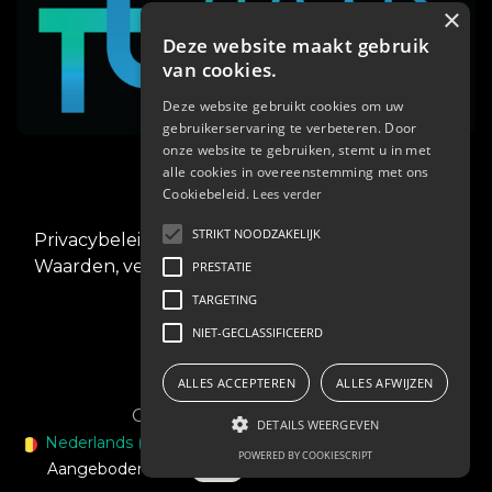
×
Deze website maakt gebruik
van cookies.
Deze website gebruikt cookies om uw
gebruikerservaring te verbeteren. Door
02/268.00.00
onze website te gebruiken, stemt u in met
alle cookies in overeenstemming met ons
Cookiebeleid.
Lees verder
STRIKT NOODZAKELIJK
Privacybeleid
.
Waarden, verplichtingen en veiligheid
PRESTATIE
TARGETING
NIET-GECLASSIFICEERD
ALLES ACCEPTEREN
ALLES AFWIJZEN
Copyright © Blue Cabs s.a.
DETAILS WEERGEVEN
Nederlands (BE)
|
English (US)
|
Français (BE)
POWERED BY COOKIESCRIPT
Aangeboden door
- Maak een
gratis website