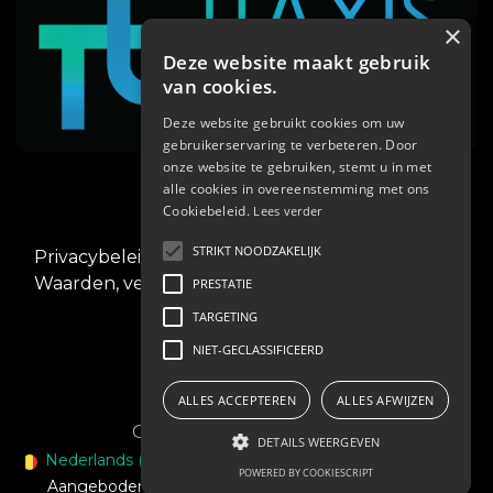
×
Deze website maakt gebruik
van cookies.
Deze website gebruikt cookies om uw
gebruikerservaring te verbeteren. Door
02/268.00.00
onze website te gebruiken, stemt u in met
alle cookies in overeenstemming met ons
Cookiebeleid.
Lees verder
STRIKT NOODZAKELIJK
Privacybeleid
.
Waarden, verplichtingen en veiligheid
PRESTATIE
TARGETING
NIET-GECLASSIFICEERD
ALLES ACCEPTEREN
ALLES AFWIJZEN
Copyright © Blue Cabs s.a.
DETAILS WEERGEVEN
Nederlands (BE)
|
English (US)
|
Français (BE)
POWERED BY COOKIESCRIPT
Aangeboden door
- Maak een
gratis website