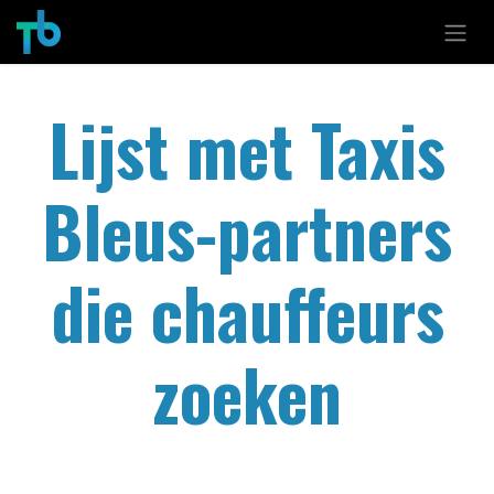
Overslaan naar inhoud
Lijst met Taxis
Bleus-partners
die chauffeurs
zoeken