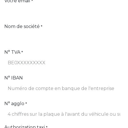
Votre email
*
Nom de société
*
N° TVA
*
N° IBAN
N° agglo
*
Authorization taxi
*