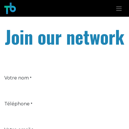
Se rendre au contenu
Join our network
Votre nom
*
Téléphone
*